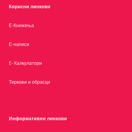
Корисни линкови
Е-Книжења
Е-написи
E- Калкулатори
Теркови и обрасци
Информативни линкови