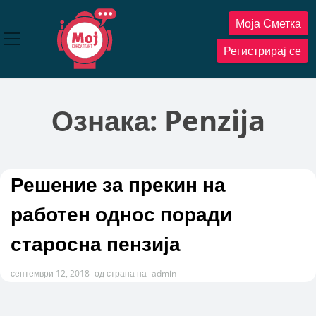
Прескокнете
Моја Сметка
до
содржината
Регистрирај се
Ознака:
Penzija
Решение за прекин на
работен однос поради
старосна пензија
септември 12, 2018
од страна на
admin
-