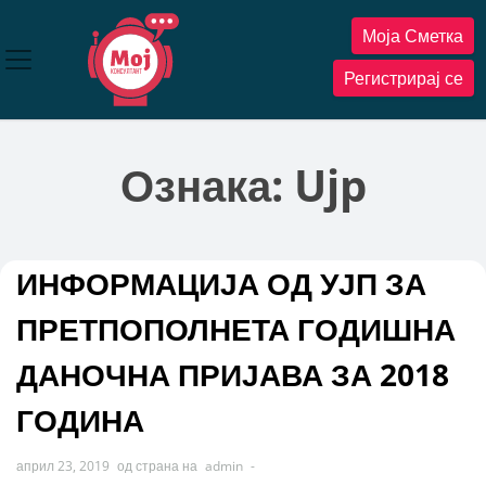
Прескокнете
Моја Сметка
до
содржината
Регистрирај се
Ознака:
Ujp
ИНФОРМАЦИЈА ОД УЈП ЗА
ПРЕТПОПОЛНЕТА ГОДИШНА
ДАНОЧНА ПРИЈАВА ЗА 2018
ГОДИНА
април 23, 2019
од страна на
admin
-