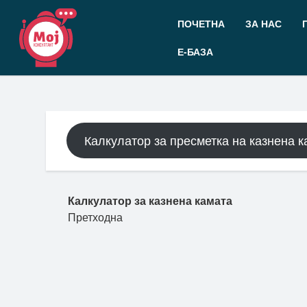
Прескокнете
до
ПОЧЕТНА
ЗА НАС
содржината
Е-БАЗА
Калкулатор за пресметка на казнена к
Пост навигација
Калкулатор за казнена камата
Претходна