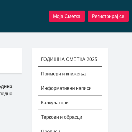
Моја Сметка
Регистрирај се
ГОДИШНА СМЕТКА 2025
Примери и книжења
одина
Информативни написи
ледно
Калкулатори
Теркови и обрасци
Прописи