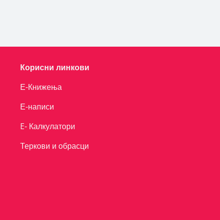
Корисни линкови
Е-Книжења
Е-написи
E- Калкулатори
Теркови и обрасци