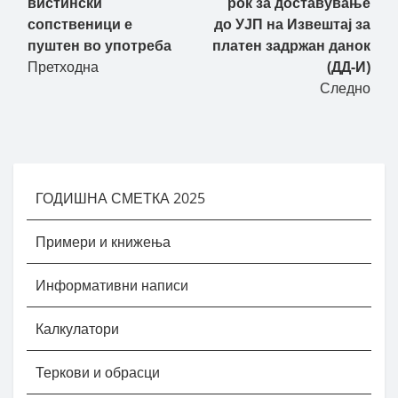
вистински
рок за доставување
сопственици е
до УЈП на Извештај за
пуштен во употреба
платен задржан данок
Претходна
(ДД-И)
Следно
ГОДИШНА СМЕТКА 2025
Примери и книжења
Информативни написи
Калкулатори
Теркови и обрасци