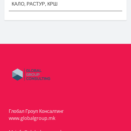
КАЛО, РАСТУР, КРШ
Глобал Гроуп Консалтинг
www.globalgroup.mk