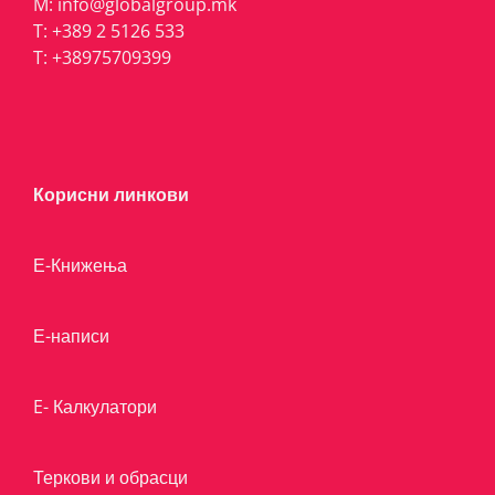
M:
info@globalgroup.mk
T:
+389 2 5126 533
T:
+38975709399
Корисни линкови
Е-Книжења
Е-написи
E- Калкулатори
Теркови и обрасци